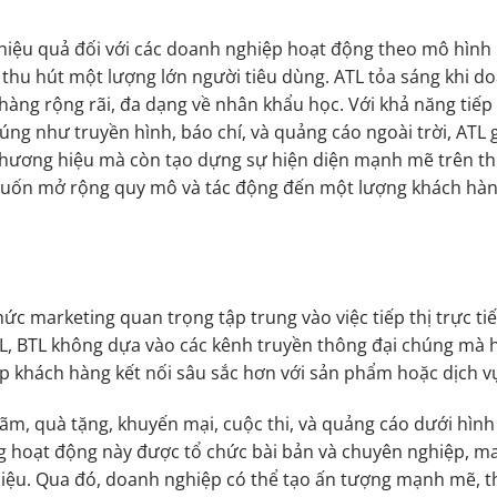
ệt hiệu quả đối với các doanh nghiệp hoạt động theo mô hình
à thu hút một lượng lớn người tiêu dùng. ATL tỏa sáng khi d
 hàng rộng rãi, đa dạng về nhân khẩu học. Với khả năng tiếp
úng như truyền hình, báo chí, và quảng cáo ngoài trời, ATL 
hương hiệu mà còn tạo dựng sự hiện diện mạnh mẽ trên thị
 muốn mở rộng quy mô và tác động đến một lượng khách hà
hức marketing quan trọng tập trung vào việc tiếp thị trực ti
TL, BTL không dựa vào các kênh truyền thông đại chúng mà
iúp khách hàng kết nối sâu sắc hơn với sản phẩm hoặc dịch v
ãm, quà tặng, khuyến mại, cuộc thi, và quảng cáo dưới hình
 hoạt động này được tổ chức bài bản và chuyên nghiệp, ma
hiệu. Qua đó, doanh nghiệp có thể tạo ấn tượng mạnh mẽ, t