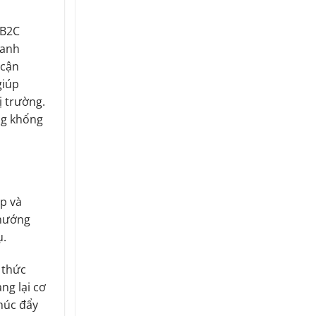
 B2C
oanh
 cận
giúp
 trường.
ng khổng
ếp và
 hướng
ụ.
 thức
ng lại cơ
húc đẩy