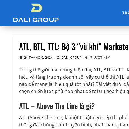
Chuyển
đến
TR
nội
dung
ATL, BTL, TTL: Bộ 3 “vũ khí” Market
24 THÁNG 9, 2024
-
DALI GROUP
-
7 LƯỢT XEM
Trong thế giới marketing hiện đại, ATL, BTL và TT
hiệu và tăng trưởng doanh số. Vậy cụ thể thì ATL l
nào để mang lại hiệu quả tốt nhất? Bài viết dưới đ
chọn chiến lược phù hợp nhất để tối ưu hóa hiệu 
ATL – Above The Line là gì?
ATL (Above The Line) là một thuật ngữ tiếp thị ph
thông đại chúng như truyền hình, phát thanh, báo c