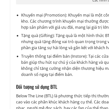
Các hình 
Khuyến mại (Promotion): Khuyến mại là một côn
kho. Các chương trình khuyến mại thường được t
hợp sản phẩm với giá ưu đãi, mang lại giá trị l
Tặng quà (Gifting): Tặng quà là một hình thức B
nhưng quà tặng đóng vai trò quan trọng trong 
phần gia tăng sự hài lòng và gắn kết với khách h
Truyền thông tại điểm bán (Instore): Tại các c
bán giúp thu hút sự chú ý của khách hàng và q
không chỉ tăng cường nhận diện thương hiệu mà 
doanh số ngay tại điểm bán.
Đối tượng sử dụng BTL
Below The Line (BTL) là phương thức tiếp thị thư
cao vào các phân khúc khách hàng cụ thể. Các do
nhạc, người mê đọc sách, hay các fan của thể tha