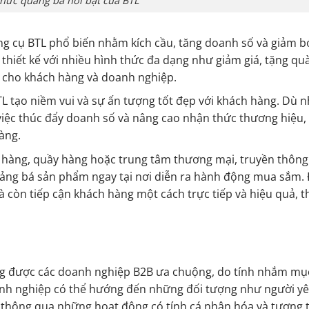
thức quảng bá nổi bật của BTL
g cụ BTL phổ biến nhằm kích cầu, tăng doanh số và giảm b
hiết kế với nhiều hình thức đa dạng như giảm giá, tặng quà
ớn cho khách hàng và doanh nghiệp.
TL tạo niềm vui và sự ấn tượng tốt đẹp với khách hàng. Dù n
việc thúc đẩy doanh số và nâng cao nhận thức thương hiệu,
àng.
ửa hàng, quầy hàng hoặc trung tâm thương mại, truyền thông
uảng bá sản phẩm ngay tại nơi diễn ra hành động mua sắm. 
còn tiếp cận khách hàng một cách trực tiếp và hiệu quả, t
ờng được các doanh nghiệp B2B ưa chuộng, do tính nhắm mục
anh nghiệp có thể hướng đến những đối tượng như người y
o thông qua những hoạt động có tính cá nhân hóa và tương t