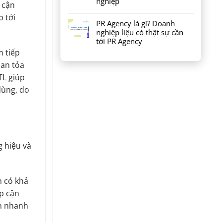
nghiệp
 cận
 tới
PR Agency là gì? Doanh
nghiệp liệu có thật sự cần
tới PR Agency
m tiếp
lan tỏa
TL giúp
dùng, do
g hiệu và
h có khả
p cận
ch nhanh