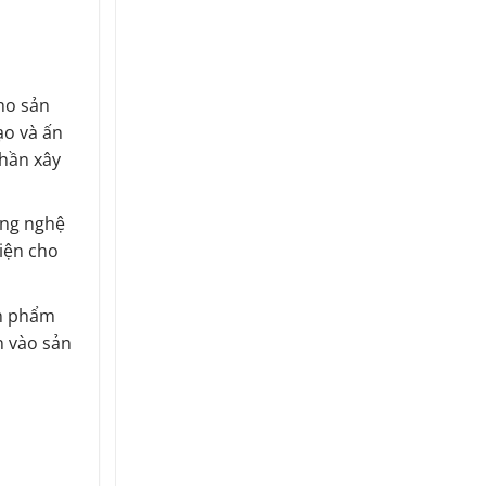
ho sản
ạo và ấn
phần xây
ông nghệ
kiện cho
ản phẩm
n vào sản