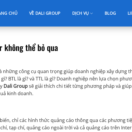
ANG CHỦ
VỀ DALI GROUP
DỊCH VỤ
BLOG
L
er không thể bỏ qua
L là những công cụ quan trọng giúp doanh nghiệp xây dựng 
à gì? BTL là gì? và TTL là gì? Doanh nghiệp nên lựa chọn phư
ây
Dali Group
sẽ giải thích chi tiết từng phương pháp và giúp
quả kinh doanh.
ổ biến, chỉ các hình thức quảng cáo thông qua các phương ti
hí, tạp chí, quảng cáo ngoài trời và cả quảng cáo trên Inte