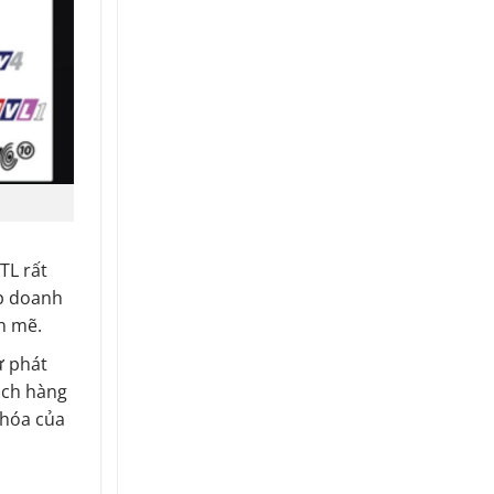
TL rất
úp doanh
h mẽ.
ự phát
ách hàng
 hóa của