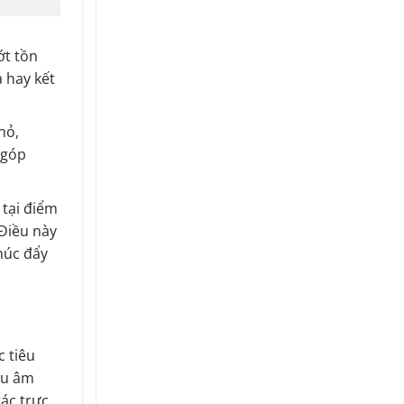
ớt tồn
 hay kết
hỏ,
 góp
 tại điểm
Điều này
húc đẩy
 tiêu
êu âm
ác trực