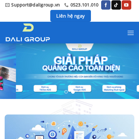
Chuyển
Support@daligroup.vn
0523.101.010
đến
Liên hệ ngay
nội
dung