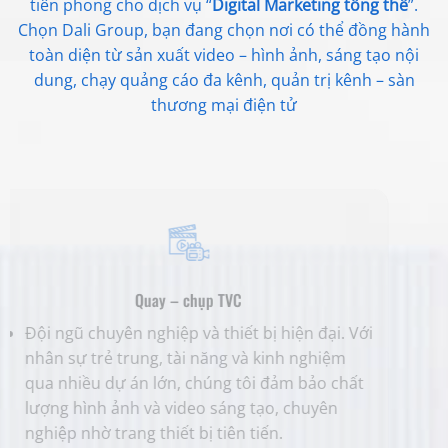
tiên phong cho dịch vụ “
Digital Marketing tổng thể
”.
Chọn Dali Group, bạn đang chọn nơi có thể đồng hành
toàn diện từ sản xuất video – hình ảnh, sáng tạo nội
dung, chạy quảng cáo đa kênh, quản trị kênh – sàn
thương mại điện tử
Quay – chụp TVC
Đội ngũ chuyên nghiệp và thiết bị hiện đại. Với
Dịch vụ
nhân sự trẻ trung, tài năng và kinh nghiệm
doanh n
qua nhiều dự án lớn, chúng tôi đảm bảo chất
hiệu qu
lượng hình ảnh và video sáng tạo, chuyên
phẩm rộ
nghiệp nhờ trang thiết bị tiên tiến.
hiệu và