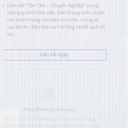
Cam kết “Tận Tâm – Chuyên Nghiệp” trong
Giúp tối
mọi quy trình làm việc. Dali Group luôn chăm
Chúng t
sóc khách hàng chu đáo từ trước, trong và
chiến l
sau dự án, đảm bảo sự hài lòng và kết quả tối
đối tượ
ưu.
nhất.
Liên hệ ngay
Phòng Marketing thuê ngoài
Dịch vụ “Phòng Marketing thuê ngoài” cung
Dali Gr
cấp chuyên gia tiếp thị giàu kinh nghiệm, triển
khoản q